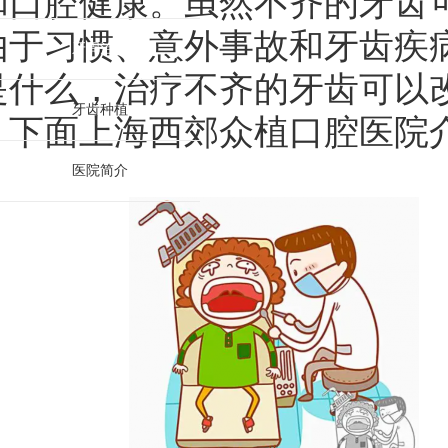
和口腔健康。虽然不齐的牙齿
由于习惯、意外事故和牙齿疾
牙周治疗
是什么，治疗不齐的牙齿可以
牙齿种植
。下面
上海西郊众植口腔医院
医院简介