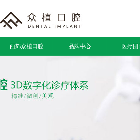
西郊众植口腔
品牌中心
医疗团